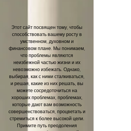
Этот сайт посвящен тому, чтобы
способствовать вашему росту в
умственном, духовном и
финансовом плане. Мы понимаем,
что проблемы являются
неизбежной частью жизни и их
невозможно избежать. Однако,
выбирая, как с ними сталкиваться,
и решая, какие из них решать, вы
можете сосредоточиться на
хороших проблемах, проблемах,
которые дают вам возможность
совершенствоваться, процветать и
стремиться к более высокой цели.
Примите путь преодоления