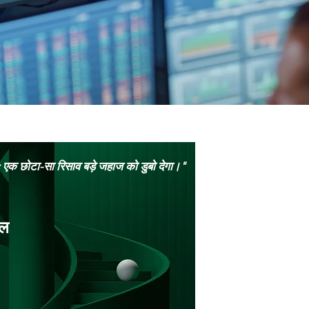
ें; एक छोटा-सा रिसाव बड़े जहाज को डुबो देगा।"
शल