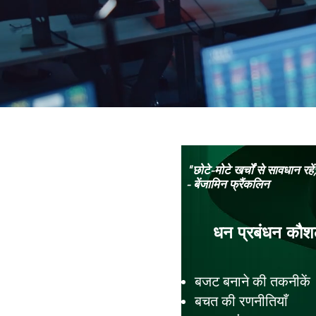
"छोटे-मोटे खर्चों से सावधान रह
- बेंजामिन फ्रैंकलिन
धन प्रबंधन कौ
बजट बनाने की तकनीकें
बचत की रणनीतियाँ