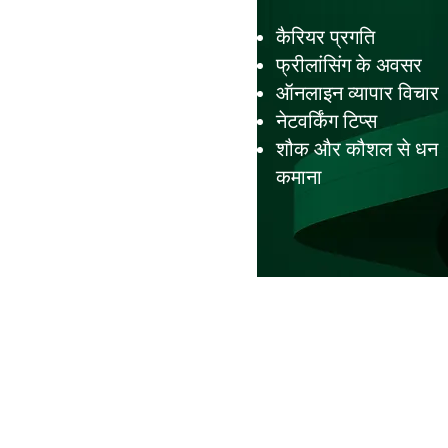
कैरियर प्रगति
फ्रीलांसिंग के अवसर
ऑनलाइन व्यापार विचार
नेटवर्किंग टिप्स
शौक और कौशल से धन
कमाना