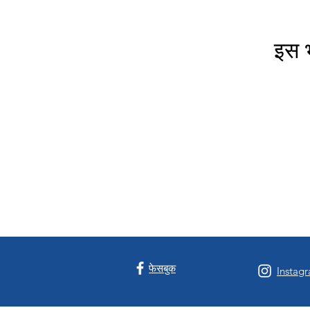
इस भ
फेसबुक
Instag