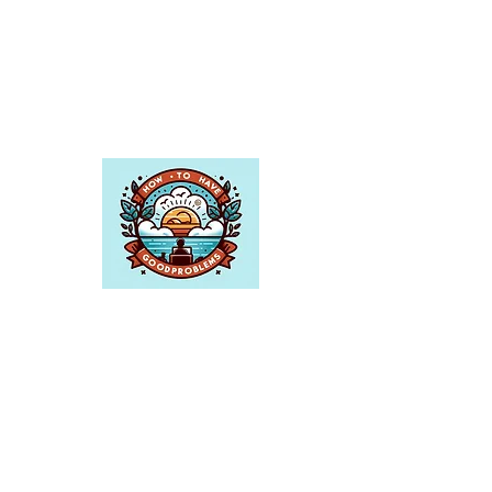
О нас
В
How To Have Good Problems
мы
считаем, что лучшие решения
возникают при столкновении с
правильными проблемами.
Наша миссия — превратить
препятствия в возможности для