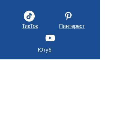
ТикТок
Пинтерест
Ютуб