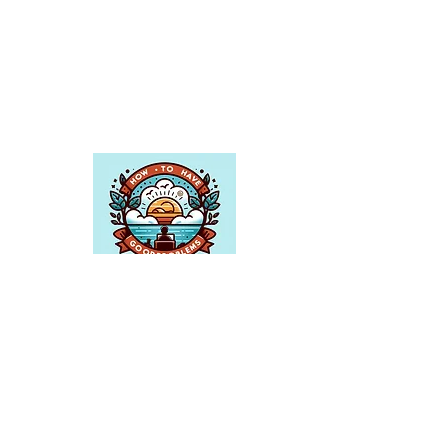
معلومات
عنا
،
How To Have Good Problems
في
نؤمن بأن أفضل الحلول تنشأ من
مواجهة التحديات الصحيحة. مهمتنا هي
تحويل العقبات إلى فرص للنمو والنجاح.
نحن نشجعك على احتضان التحديات